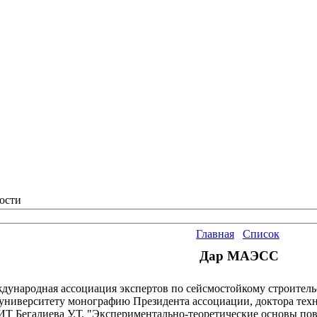
ости
Главная
Список
Дар МАЭСС
дународная ассоциация экспертов по сейсмостойкому строител
 университету монографию Президента ассоциации, доктора техн
Т Бегалиева У.Т. "Экспериментально-теоретические основы по