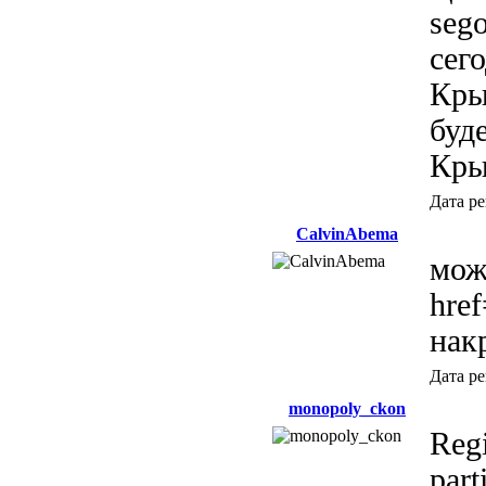
sego
сег
Кры
буд
Кры
Дата р
CalvinAbema
мож
href
нак
Дата р
monopoly_ckon
Regi
part