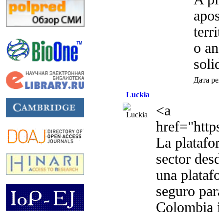
apos
terr
o an
soli
Дата р
Luckia
<a
href="https
La platafo
sector des
una plataf
seguro par
Colombia i