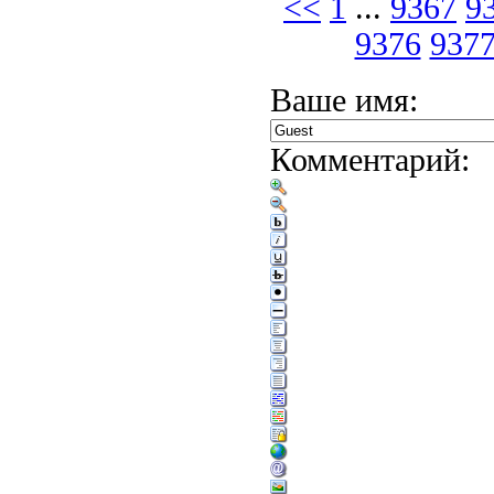
<<
1
...
9367
9
9376
937
Ваше имя:
Комментарий: