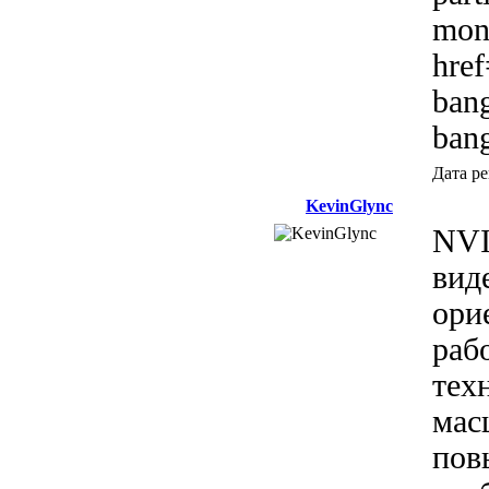
mono
href
bang
ban
Дата р
KevinGlync
NVI
вид
ори
раб
тех
мас
пов