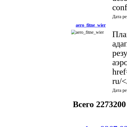
conf
Дата р
aero_fitne_wier
Пла
ада
резу
аэр
href
ru/<
Дата р
Всего 2273200