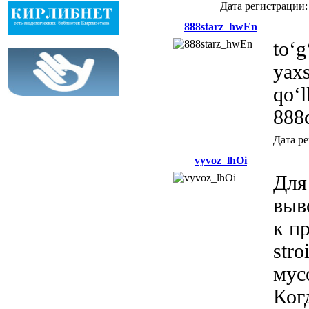
Дата регистрации
888starz_hwEn
to‘g
yaxs
qo‘l
888
Дата р
vyvoz_lhOi
Для
выв
к п
stro
мус
Ког