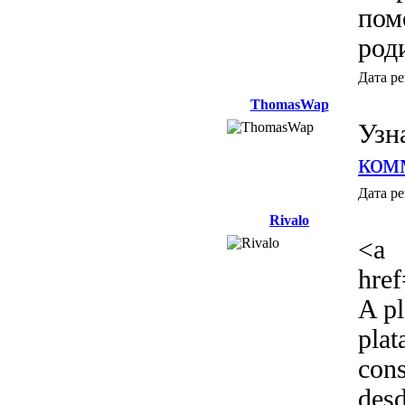
пом
род
Дата р
ThomasWap
Узн
ком
Дата р
Rivalo
<a
href
A pl
plat
cons
desd