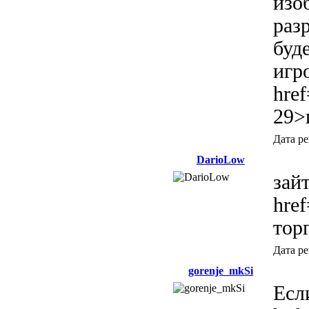
изо
раз
буд
игр
href
29>
Дата р
DarioLow
зайт
href
тор
Дата р
gorenje_mkSi
Если