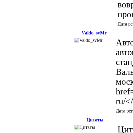
вов
про
Дата р
Valdo_svMr
Авт
авт
стан
Валь
моск
href
ru/<
Дата ре
Цитаты
Цита