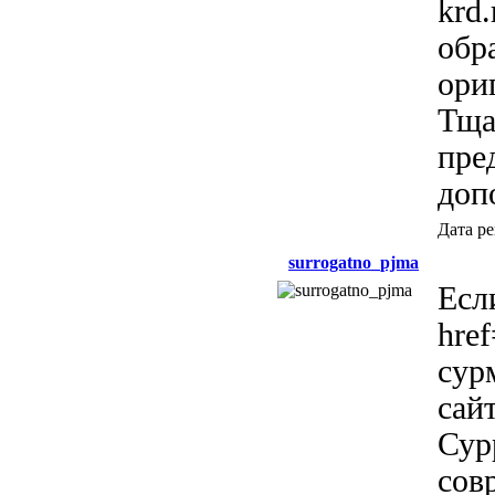
krd.
обр
ори
Тща
пре
доп
Дата р
surrogatno_pjma
Есл
href
сур
сайт
Сур
сов